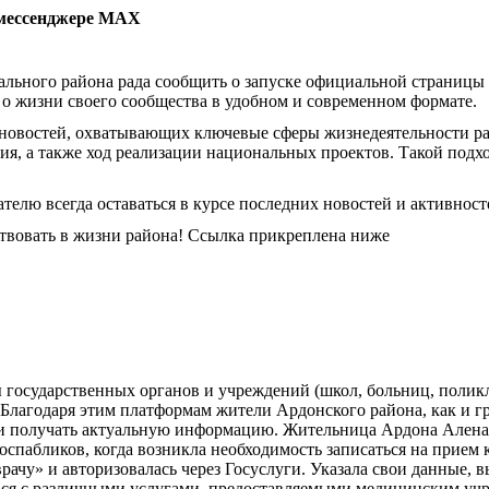
 мессенджере MAX
льного района рада сообщить о запуске официальной страницы
 жизни своего сообщества в удобном и современном формате.
овостей, охватывающих ключевые сферы жизнедеятельности райо
ия, а также ход реализации национальных проектов. Такой под
елю всегда оставаться в курсе последних новостей и активност
ствовать в жизни района! Ссылка прикреплена ниже
государственных органов и учреждений (школ, больниц, поликли
 Благодаря этим платформам жители Ардонского района, как и 
и получать актуальную информацию. Жительница Ардона Алена 
 госпабликов, когда возникла необходимость записаться на прие
рачу» и авторизовалась через Госуслуги. Указала свои данные, 
миться с различными услугами, предоставляемыми медицинским у