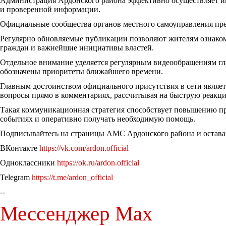
Администрация Ардонского района эффективно осуществляет ин
и проверенной информации.
Официальные сообщества органов местного самоуправления пре
Регулярно обновляемые публикации позволяют жителям ознако
граждан и важнейшие инициативы властей.
Отдельное внимание уделяется регулярным видеообращениям гл
обозначены приоритеты ближайшего времени.
Главным достоинством официального присутствия в сети являет
вопросы прямо в комментариях, рассчитывая на быструю реакц
Такая коммуникационная стратегия способствует повышению пр
событиях и оперативно получать необходимую помощь.
Подписывайтесь на страницы АМС Ардонского района и оставай
ВКонтакте
https://vk.com/ardon.official
Одноклассники
https://ok.ru/ardon.official
Telegram
https://t.me/ardon_official
--
Мессенджер Max