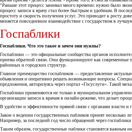
"Раньше этот процесс занимал много времени: нужно было звон
процесс записи к врачу стал более быстрым и удобным. В посл
простоту и скорость получения услуг. Это приводит к росту до
меняется повседневное взаимодействие с государством в лучш
Госпаблики
Госпаблики. Что это такое и зачем они нужны?
Госпаблики — это официальные сообщества органов исполнител
приема обратной связи. Они функционируют как современные п
районных и городских структур.
Главное преимущество госпабликов — предоставление актуальн
объявления и оперативно решать возникающие вопросы. Специ
предложения, авторизуясь через портал «Госуслуги». Такой мех
Госпаблики применяются не только в муниципальном управлени
организации записи к врачам в онлайн-режиме, что делает проц
В удобстве и эффективности прямой связи с органами власти и
Закон о ведении государственных пабликов принят несколько ле
Например, за последний год число обращений через госпаблики
Таким образом, государственные паблики становятся важным и