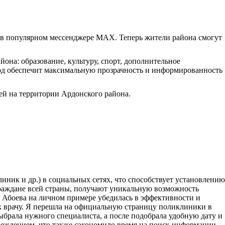
 в популярном мессенджере MAX. Теперь жители района смогут
на: образование, культуру, спорт, дополнительное
ход обеспечит максимальную прозрачность и информированность
ей на территории Ардонского района.
ник и др.) в социальных сетях, что способствует установлению
граждане всей страны, получают уникальную возможность
Абоева на личном примере убедилась в эффективности и
м к врачу. Я перешла на официальную страницу поликлиники в
выбрала нужного специалиста, а после подобрала удобную дату и
чреждением, что также сэкономило время на поиск информации.