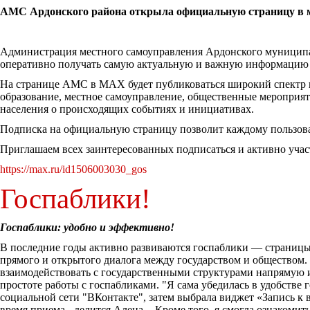
АМС Ардонского района открыла официальную страницу в
Администрация местного самоуправления Ардонского муниципа
оперативно получать самую актуальную и важную информацию о
На странице АМС в MAX будет публиковаться широкий спектр н
образование, местное самоуправление, общественные мероприят
населения о происходящих событиях и инициативах.
Подписка на официальную страницу позволит каждому пользоват
Приглашаем всех заинтересованных подписаться и активно уча
https://max.ru/id1506003030_gos
Госпаблики!
Госпаблики: удобно и эффективно!
В последние годы активно развиваются госпаблики — страницы 
прямого и открытого диалога между государством и обществом.
взаимодействовать с государственными структурами напрямую 
простоте работы с госпабликами. "Я сама убедилась в удобстве
социальной сети "ВКонтакте", затем выбрала виджет «Запись к в
время приема - делится Алена. - Кроме того, я смогла ознако