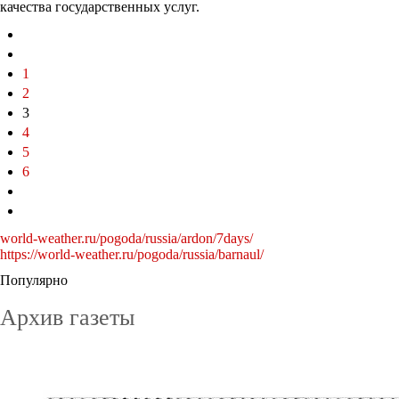
качества государственных услуг.
1
2
3
4
5
6
world-weather.ru/pogoda/russia/ardon/7days/
https://world-weather.ru/pogoda/russia/barnaul/
Популярно
Архив газеты