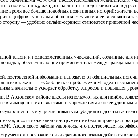
ить в поликлинику, ожидать на линии и подстраиваться под рас
едние время всё больше подобных позитивных историй: жители в
верия к цифровым каналам общения. Чем активнее внедряются так
ую сторону — удобные онлайн‑сервисы становятся привычной ча
ьной власти и подведомственных учреждений, созданные для ин
лощадки, обеспечивающие прямой контакт между гражданами и 
ой, достоверной информации напрямую от официальных источни
альные виджеты — «Сообщить о проблеме» и «Поделиться мнен
анизм значительно ускоряет обработку запросов и повышает уров
и. В Ардонском районе школы используют их для приёма заявле
есс взаимодействия с властями и учреждениями более удобным и
 государственными учреждениями уже убедились десятки жителе
т назад, и хотя изначально инструмент не был широко распростр
 АМС Ардонского района удвоилось, что подтверждает их эффек
нструментом прозрачного и оперативного взаимодействия власт