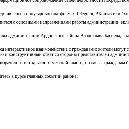
формационное сопровождение своей деятельности посредством 
дставлены в популярных платформах Telegram, ВКонтакте и Од
миться с основными направлениями работы администрации, вкл
авы администрации Ардонского района Владислава Басиева, в к
ся интерактивное взаимодействие с гражданами: жители могут 
ию и конструктивный ответ со стороны представителей админис
озрачности и открытости местной власти, позволяя гражданам
тесь в курсе главных событий района: