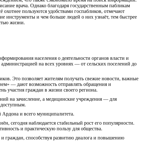
писание врача. Однако благодаря государственным пабликам
сё охотнее пользуются удобствами госпабликов, отмечают
ие инструменты и чем больше людей о них узнаёт, тем быстрее
стью жизни.
формирования населения о деятельности органов власти и
администрацией на всех уровнях — от сельских поселений до
ков. Это позволяет жителям получать свежие новости, важные
ием» — дают возможность отправлять обращения и
ень участия граждан в жизни своего региона.
ний на зачисление, а медицинские учреждения — для
 доступным.
й Ардона и всего муниципалитета.
анён, сегодня наблюдается стабильный рост его популярности.
тивность и практическую пользу для общества.
и и граждан, способствуя развитию диалога и повышению