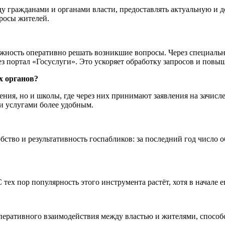
жду гражданами и органами власти, предоставлять актуальную 
росы жителей.
жность оперативно решать возникшие вопросы. Через специальн
з портал «Госуслуги». Это ускоряет обработку запросов и повыш
х органов?
ения, но и школы, где через них принимают заявления на зачис
ми услугами более удобным.
ство и результативность госпабликов: за последний год число 
 тех пор популярность этого инструмента растёт, хотя в начале 
перативного взаимодействия между властью и жителями, способ